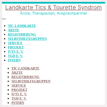
Landkarte Tics & Tourette Syndrom
Ärzte, Therapeuten, Ansprechpartner
TIC-LANDKARTE
ÄRZTE
REGISTRIERUNG
SELBSTHILFEGRUPPEN
SERVICE
PROJEKT
IVTS E. V.
TGD E. V.
INTERN
TIC-LANDKARTE
ÄRZTE
REGISTRIERUNG
SELBSTHILFEGRUPPEN
SERVICE
PROJEKT
IVTS E. V.
TGD E. V.
INTERN